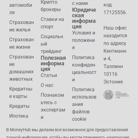
Крипто
с нами
код
автомоби
брокеры
Юридиче
ля
17125556.
ская
Ставки на
информа
Страхован
ция
спорт
Наш офис
ие жилья
Условия и
находится
Социальн
Страхован
положени
по адресу
ый
ие жизни
я
Кентманн
трейдинг
Страхован
Полезная
Политика
и 4,
информа
ие
конфиден
Таллинн
ция
домашних
циальност
10116
Статьи
животных
и
Эстония
О нас
Кредитны
Политика
Познаком
е карты
использов
ьтесь с
ания
Кредиты
экспертам
файлов
Ипотека
и
cookie
В MoneyHub мы делаем все возможное для предоставления
точной информации, чтобы вы могли принимать наилучшие