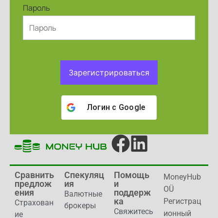
Пароль
Зарегистрироваться
Логин с
Google
Сравнить
Спекуляц
Помощь
MoneyHub
предлож
ия
и
OÜ
ения
поддерж
Валютные
ка
Регистрац
Страхован
брокеры
Свяжитесь
ионный
ие