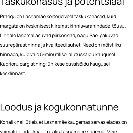
Taskukohasus ja potentsiaal
Praegu on Lasnamäe korterid veel taskukohased, kuid
märgata on keskmisest kiiremat kinnisvarahindade tõusu.
Linnale lähemal asuvad piirkonnad, nagu Pae, pakuvad
suurepärast hinna ja kvaliteedi suhet. Need on mõistliku
hinnaga, kuid vaid 5-minutilise jalutuskäigu kaugusel
Kadrioru pargist ning lühikese bussisõidu kaugusel
kesklinnast.
Loodus ja kogukonnatunne
Kohalik nali ütleb, et Lasnamäe kaugemas servas elades on
võimalik elada ilma et peaks Lasnamäge nägema. Meie