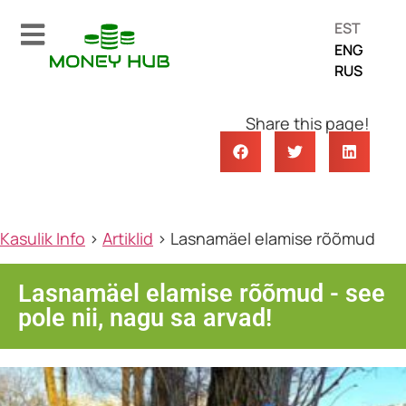
EST
ENG
RUS
Share this page!
Kasulik Info
>
Artiklid
>
Lasnamäel elamise rõõmud
Lasnamäel elamise rõõmud - see
pole nii, nagu sa arvad!