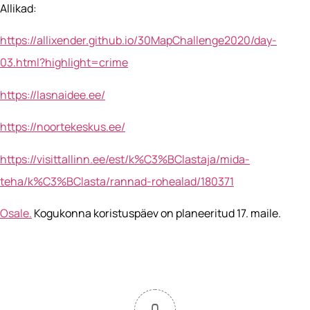
Allikad:
https://allixender.github.io/30MapChallenge2020/day-
03.html?highlight=crime
https://lasnaidee.ee/
https://noortekeskus.ee/
https://visittallinn.ee/est/k%C3%BClastaja/mida-
teha/k%C3%BClasta/rannad-rohealad/180371
Osale.
Kogukonna koristuspäev on planeeritud 17. maile.