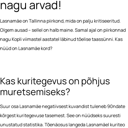
nagu arvad!
Lasnamäe on Tallinna piirkond, mida on palju kritiseeritud.
Olgem ausad – sellel on halb maine. Samal ajal on piirkonnad
nagu Kopli viimastel aastatel läbinud tõelise taassünni. Kas
nüüd on Lasnamäe kord?
Kas kuritegevus on põhjus
muretsemiseks?
Suur osa Lasnamäe negatiivsest kuvandist tuleneb 90ndate
kõrgest kuritegevuse tasemest. See on nüüdseks suuresti
unustatud statistika. Tõenäosus langeda Lasnamäel kuriteo