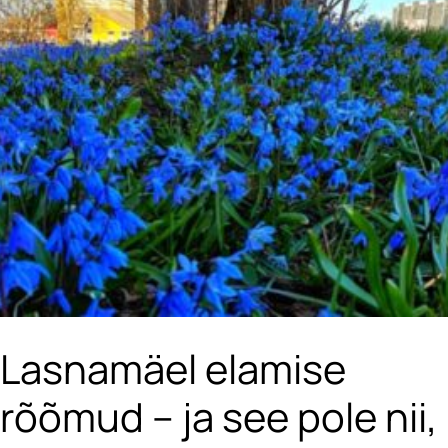
Lasnamäel elamise
rõõmud – ja see pole nii,