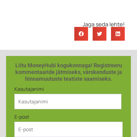
Jaga seda lehte!
Liitu MoneyHubi kogukonnaga! Registreeru
kommentaaride jätmiseks, värskenduste ja
hinnamuutuste teatiste saamiseks.
Kasutajanimi
E-post