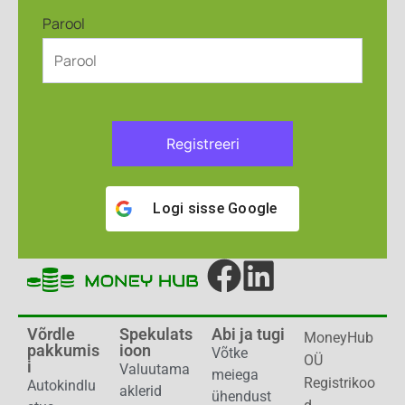
Parool
Registreeri
Logi sisse
Google
Võrdle
Spekulats
Abi ja tugi
MoneyHub
pakkumis
ioon
Võtke
OÜ
i
Valuutama
meiega
Registrikoo
Autokindlu
aklerid
ühendust