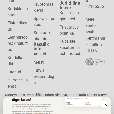
d
stus
Juriidiline
Krüptomaa
17125556
teave
Kodukindlu
klerid
Kasutustin
stus
Spordiennu
gimused
Meie
Elukindlust
stus
kontor
Privaatsus
us
asub
Sotsiaalka
poliitika
Lemmikloo
Kentmanni
ubandus
Küpsiste
makindlust
Kasulik
4, Tallinn
kasutamise
info
us
10116
põhimõtted
Artiklid
Krediitkaar
Meist
did
Tutvu
Laenud
ekspertideg
Hüpoteekla
a
enud
MoneyHubis teeme kõik endast oleneva, et pakkuda täpset teavet,
et Sa saaksid teha mõistlikke raha puudutavaid otsuseid. Pakume
×
selle jaoks erinevaid turu-uuringuid, mis põhinevad nimistutel,
hindadel ja teabel, mille on esitanud ettevõtted, keda me