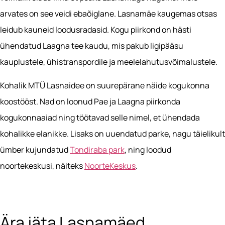
arvates on see veidi ebaõiglane. Lasnamäe kaugemas otsas
leidub kauneid loodusradasid. Kogu piirkond on hästi
ühendatud Laagna tee kaudu, mis pakub ligipääsu
kauplustele, ühistranspordile ja meelelahutusvõimalustele.
Kohalik MTÜ Lasnaidee on suurepärane näide kogukonna
koostööst. Nad on loonud Pae ja Laagna piirkonda
kogukonnaaiad ning töötavad selle nimel, et ühendada
kohalikke elanikke. Lisaks on uuendatud parke, nagu täielikult
ümber kujundatud
Tondiraba park
, ning loodud
noortekeskusi, näiteks
NoorteKeskus
.
Ära jäta Lasnamäed