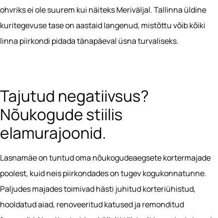
ohvriks ei ole suurem kui näiteks Meriväljal. Tallinna üldine
kuritegevuse tase on aastaid langenud, mistõttu võib kõiki
linna piirkondi pidada tänapäeval üsna turvaliseks.
Tajutud negatiivsus?
Nõukogude stiilis
elamurajoonid.
Lasnamäe on tuntud oma nõukogudeaegsete kortermajade
poolest, kuid neis piirkondades on tugev kogukonnatunne.
Paljudes majades toimivad hästi juhitud korteriühistud,
hooldatud aiad, renoveeritud katused ja remonditud