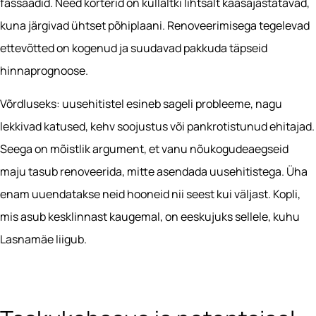
fassaadid. Need korterid on küllaltki lihtsalt kaasajastatavad,
kuna järgivad ühtset põhiplaani. Renoveerimisega tegelevad
ettevõtted on kogenud ja suudavad pakkuda täpseid
hinnaprognoose.
Võrdluseks: uusehitistel esineb sageli probleeme, nagu
lekkivad katused, kehv soojustus või pankrotistunud ehitajad.
Seega on mõistlik argument, et vanu nõukogudeaegseid
maju tasub renoveerida, mitte asendada uusehitistega. Üha
enam uuendatakse neid hooneid nii seest kui väljast. Kopli,
mis asub kesklinnast kaugemal, on eeskujuks sellele, kuhu
Lasnamäe liigub.